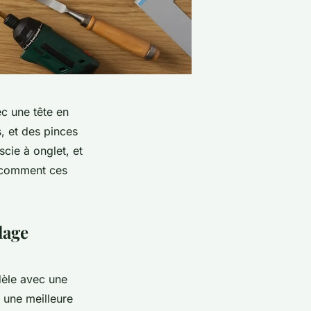
ec une tête en
, et des pinces
cie à onglet, et
 comment ces
lage
dèle avec une
 une meilleure