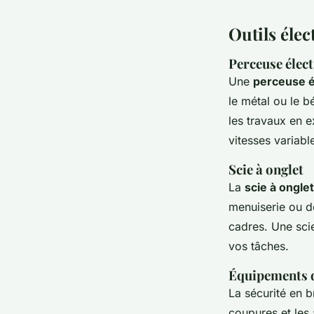
Outils élec
Perceuse élec
Une
perceuse é
le métal ou le b
les travaux en 
vitesses variabl
Scie à onglet
La
scie à onglet
menuiserie ou de
cadres. Une scie
vos tâches.
Équipements d
La sécurité en b
coupures et les