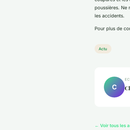
poussières. Ne n
les accidents.
Pour plus de con
Actu
EC
C
Ch
← Voir tous les a