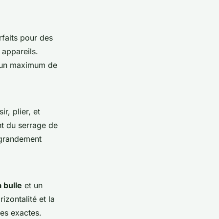
rfaits pour des
appareils.
r un maximum de
r, plier, et
nt du serrage de
t grandement
 bulle
et un
izontalité et la
res exactes.