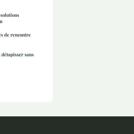
 solutions
in
es de rencontre
 détapisser sans