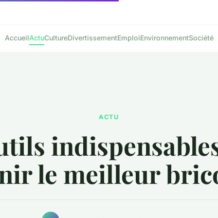
Accueil
Actu
Culture
Divertissement
Emploi
Environnement
Société
ACTU
utils indispensable
nir le meilleur bric