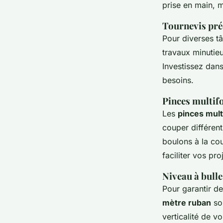
prise en main, m
Tournevis pré
Pour diverses t
travaux minutie
Investissez dan
besoins.
Pinces multif
Les
pinces mult
couper différent
boulons à la cou
faciliter vos pro
Niveau à bulle
Pour garantir d
mètre ruban
son
verticalité de v