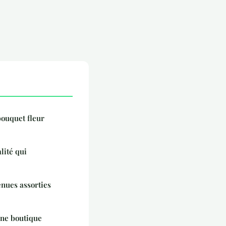
bouquet fleur
lité qui
enues assorties
une boutique