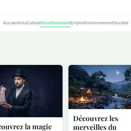
Accueil
Actu
Culture
Divertissement
Emploi
Environnement
Société
Découvrez les
ouvrez la magie
merveilles du