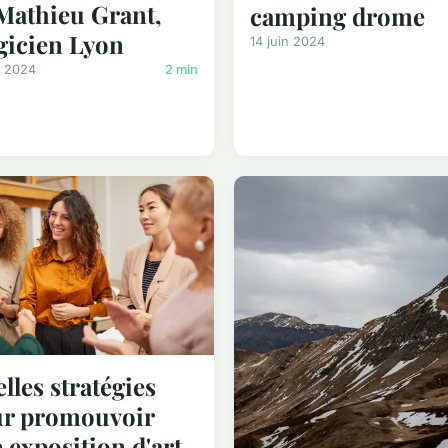
Mathieu Grant,
camping drome
icien Lyon
14 juin 2024
n 2024
2 min
lles stratégies
r promouvoir
 exposition d'art