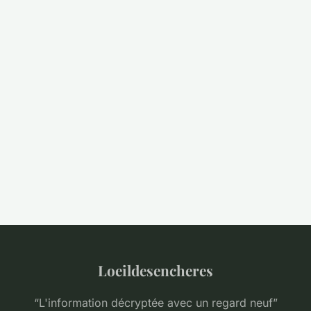
Loeildesencheres
“L'information décryptée avec un regard neuf”