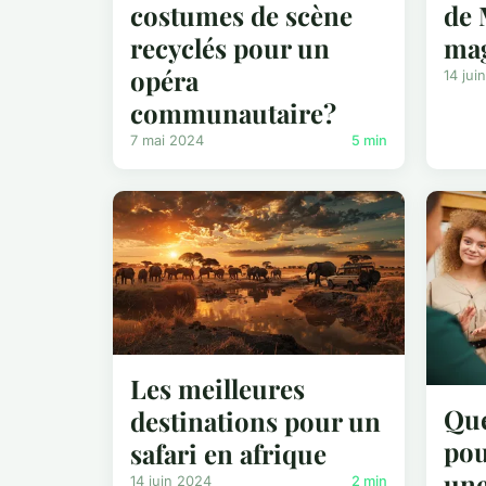
costumes de scène
de 
recyclés pour un
mag
opéra
14 jui
communautaire?
7 mai 2024
5 min
Les meilleures
Que
destinations pour un
pou
safari en afrique
une
14 juin 2024
2 min