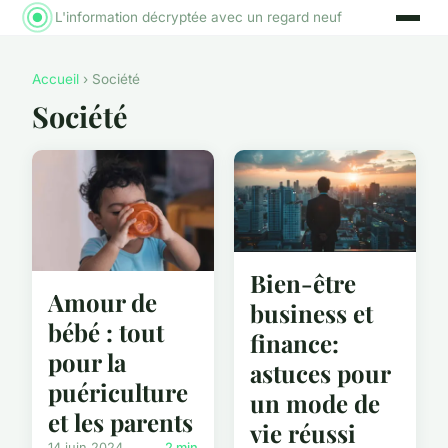
L'information décryptée avec un regard neuf
Accueil
› Société
Société
Bien-être
Amour de
business et
bébé : tout
finance:
pour la
astuces pour
puériculture
un mode de
et les parents
vie réussi
14 juin 2024
2 min