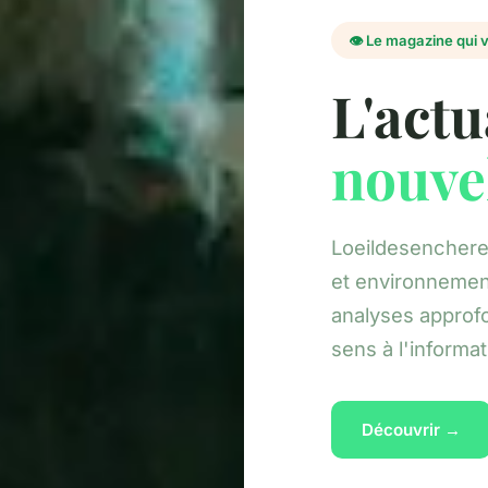
👁️ Le magazine qui v
L'actu
nouve
Loeildesencheres 
et environnement
analyses approf
sens à l'informat
Découvrir →