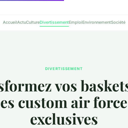
Accueil
Actu
Culture
Divertissement
Emploi
Environnement
Société
DIVERTISSEMENT
formez vos basket
es custom air force
exclusives