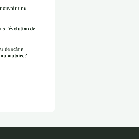
omouvoir une
s l'évolution de
s de scène
mmunautaire?