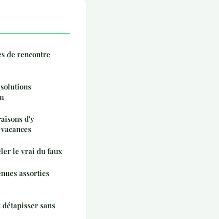
es de rencontre
 solutions
in
aisons d'y
n vacances
ler le vrai du faux
enues assorties
 détapisser sans