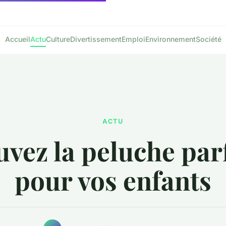
Accueil
Actu
Culture
Divertissement
Emploi
Environnement
Société
ACTU
vez la peluche par
pour vos enfants