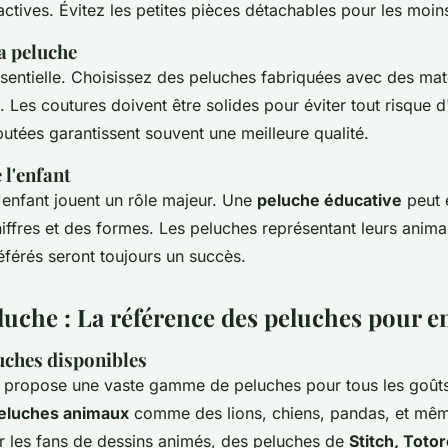
actives. Évitez les petites pièces détachables pour les moins
la peluche
essentielle. Choisissez des peluches fabriquées avec des ma
. Les coutures doivent être solides pour éviter tout risque 
utées garantissent souvent une meilleure qualité.
 l'enfant
l'enfant jouent un rôle majeur. Une
peluche éducative
peut 
hiffres et des formes. Les peluches représentant leurs anim
férés seront toujours un succès.
luche : La référence des peluches pour e
uches disponibles
 propose une vaste gamme de peluches pour tous les goût
eluches animaux
comme des lions, chiens, pandas, et mê
r les fans de dessins animés, des peluches de
Stitch, Toto