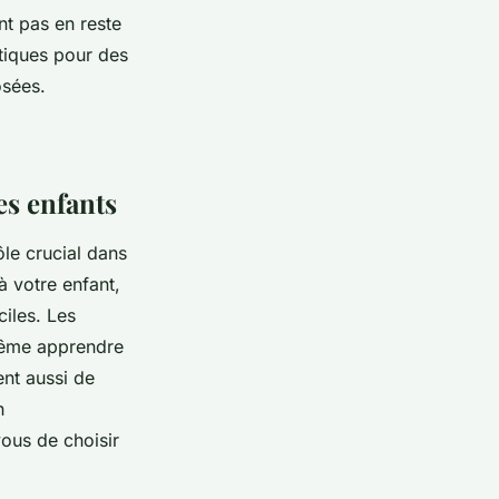
t pas en reste
tiques pour des
osées.
es enfants
le crucial dans
à votre enfant,
ciles. Les
 même apprendre
ent aussi de
n
ous de choisir