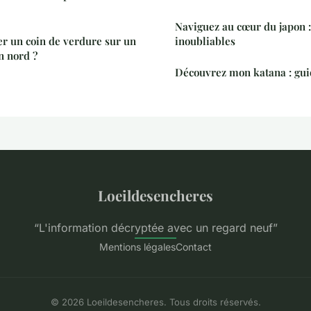
Naviguez au cœur du japon :
 un coin de verdure sur un
inoubliables
n nord ?
Découvrez mon katana : gui
Loeildesencheres
“L'information décryptée avec un regard neuf”
Mentions légales
Contact
© 2026 Loeildesencheres. Tous droits réservés.