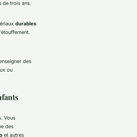
 de trois ans.
tériaux
durables
d'étouffement.
enseigner des
aux ou
nfants
s. Vous
me des
ro
et autres