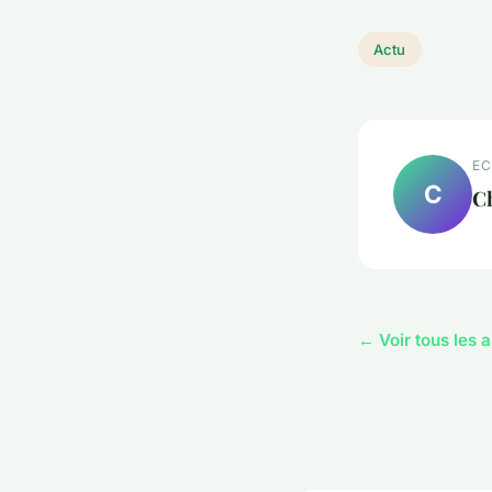
Actu
EC
C
Ch
← Voir tous les a