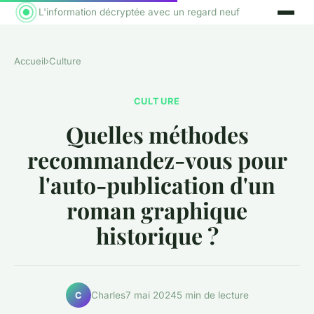
L'information décryptée avec un regard neuf
Accueil
›
Culture
CULTURE
Quelles méthodes
recommandez-vous pour
l'auto-publication d'un
roman graphique
historique ?
Charles
7 mai 2024
5 min de lecture
C